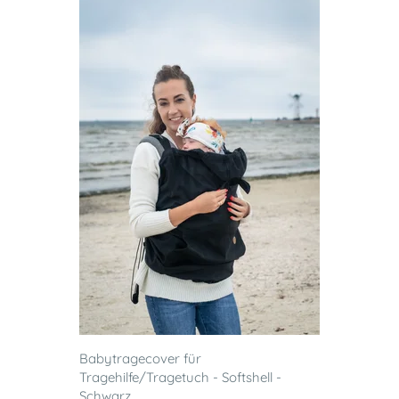
Babytragecover für
Tragehilfe/Tragetuch - Softshell -
Schwarz