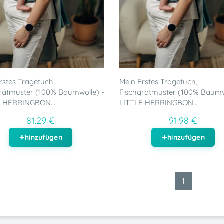
rstes Tragetuch,
Mein Erstes Tragetuch,
rätmuster (100% Baumwolle) -
Fischgrätmuster (100% Baumw
E HERRINGBON...
LITTLE HERRINGBON...
81.29 €
91.98 €
hinzufügen
hinzufügen
1