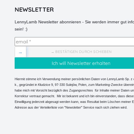
NEWSLETTER
LennyLamb Newsletter abonnieren - Sie werden immer gut info
sein! :)
→
→ BESTÄTIGEN DURCH SCHIEBEN
Hiermit stimme ich Verwendung meiner persönlichen Daten von LennyLamb Sp. z o
k., gegründet in Kłudzice 9, 97-330 Sulejów, Polen, zum Marketing-Zwecke überein
habe mich mit Vorsicht bezüglich des Zugangsrechtes für Inhalte meiner Daten und
Korrektur vertraut gemacht. Mir ist bekannt und ich bin einverstanden, dass diese
Einwilligung jederzeit abgesagt werden kann, was Resultat beim Löschen meiner E
Adresse aus der Verteilerliste von "Newsletter" Service nach sich ziehen wird.