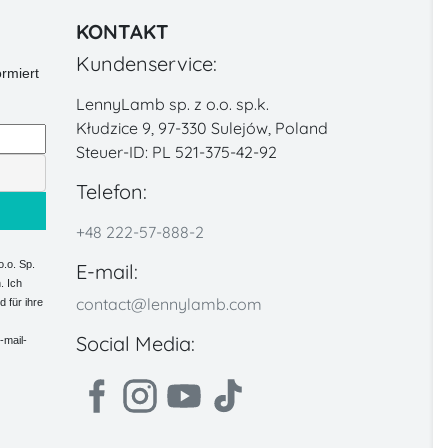
KONTAKT
Kundenservice:
rmiert
LennyLamb sp. z o.o. sp.k.
Kłudzice 9, 97-330 Sulejów, Poland
Steuer-ID: PL 521-375-42-92
Telefon:
+48 222-57-888-2
.o. Sp.
E-mail:
. Ich
contact@lennylamb.com
 für ihre
Social Media:
-mail-