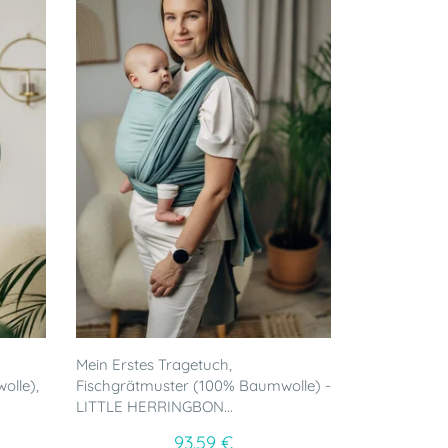
Mein Erstes Tragetuch,
olle),
Fischgrätmuster (100% Baumwolle) -
LITTLE HERRINGBON...
93.59 €