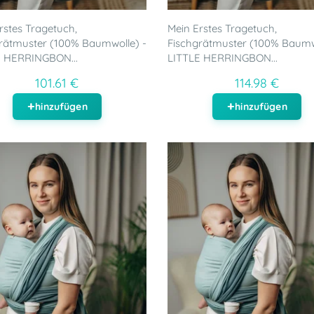
rstes Tragetuch,
Mein Erstes Tragetuch,
rätmuster (100% Baumwolle) -
Fischgrätmuster (100% Baumw
E HERRINGBON...
LITTLE HERRINGBON...
101.61 €
114.98 €
hinzufügen
hinzufügen