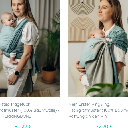
rstes Tragetuch,
Mein Erster RingSling,
rätmuster (100% Baumwolle) -
Fischgrätmuster (100% Baumw
E HERRINGBON...
Raffung an den Rin...
80.22 €
72.20 €