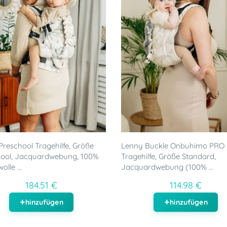
reschool Tragehilfe, Größe
Lenny Buckle Onbuhimo PRO
hool, Jacquardwebung, 100%
Tragehilfe, Größe Standard,
lle ...
Jacquardwebung (100% ...
184.51 €
114.98 €
hinzufügen
hinzufügen