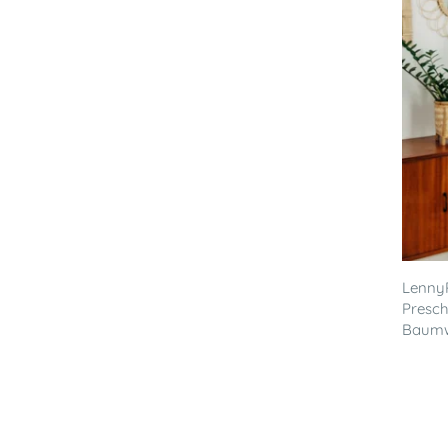
LennyP
Presc
Baumwo