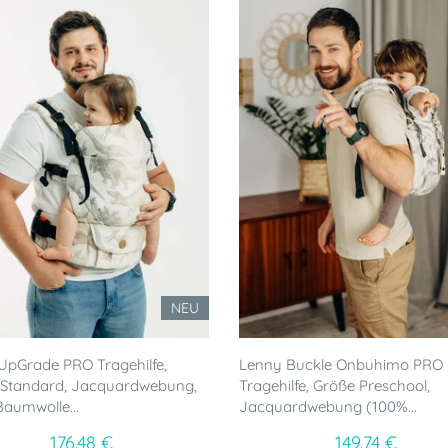
NEU
pGrade PRO Tragehilfe,
Lenny Buckle Onbuhimo PRO
 Standard, Jacquardwebung,
Tragehilfe, Größe Preschool,
aumwolle...
Jacquardwebung (100%...
176.48 €
149.74 €