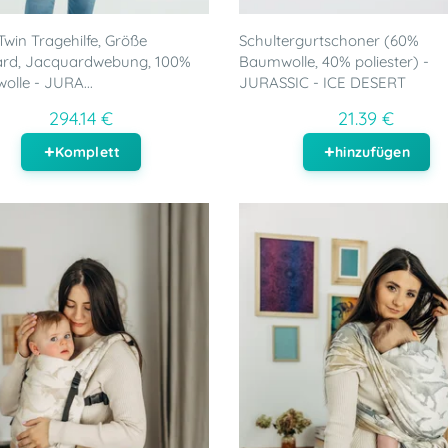
win Tragehilfe, Größe
Schultergurtschoner (60%
ard, Jacquardwebung, 100%
Baumwolle, 40% poliester) -
lle - JURA...
JURASSIC - ICE DESERT
294.14 €
21.39 €
Komplett
hinzufügen