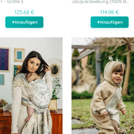
T - Größe S
Jacquardwebung (100% B...
125.68 €
114.98 €
hinzufügen
hinzufügen