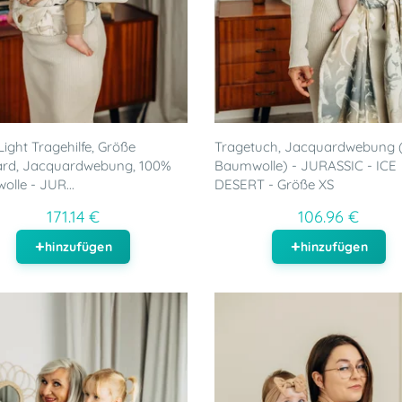
ight Tragehilfe, Größe
Tragetuch, Jacquardwebung 
ard, Jacquardwebung, 100%
Baumwolle) - JURASSIC - ICE
lle - JUR...
DESERT - Größe XS
171.14 €
106.96 €
hinzufügen
hinzufügen