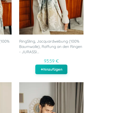
(100%
RingSling, Jacquardwebung (100%
Baumwolle), Raffung an den Ringen
- JURASSI...
93.59 €
hinzufügen