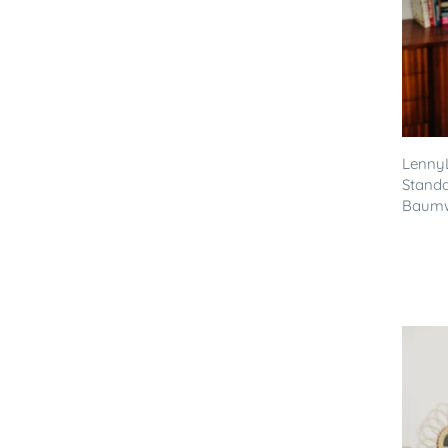
LennyL
Stand
Baumwo