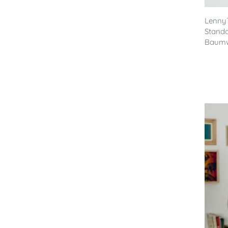
LennyT
Stand
Baumwo