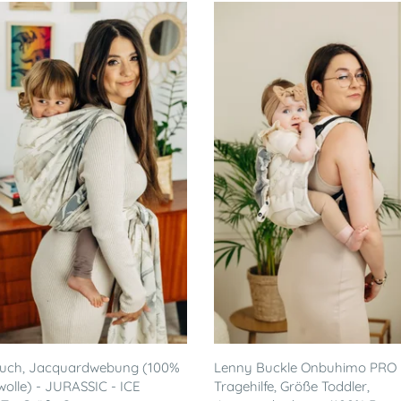
tuch, Jacquardwebung (100%
Lenny Buckle Onbuhimo PRO
lle) - JURASSIC - ICE
Tragehilfe, Größe Toddler,