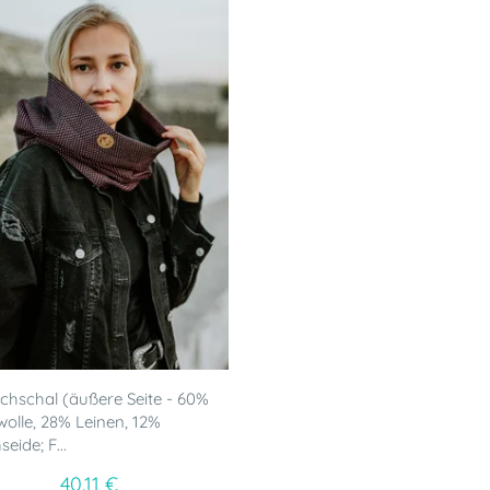
chschal (äußere Seite - 60%
lle, 28% Leinen, 12%
eide; F...
40.11 €