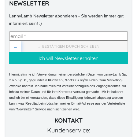
NEWSLETTER
LennyLamb Newsletter abonnieren - Sie werden immer gut
informiert sein! :)
→
→ BESTÄTIGEN DURCH SCHIEBEN
Hiermit stimme ich Verwendung meiner persönlichen Daten von LennyLamb Sp.
z o.o. Sp. k., gegründet in Kłudzice 9, 97-330 Sulejów, Polen, zum Marketing-
Zwecke überein. Ich habe mich mit Vorsicht bezüglich des Zugangsrechtes für
Inhalte meiner Daten und für ihre Korrektur vertraut gemacht. Mir ist bekannt
und ich bin einverstanden, dass diese Einwilligung jederzeit abgesagt werden
kann, was Resultat beim Löschen meiner E-mail-Adresse aus der Verteilerliste
von "Newsletter" Service nach sich ziehen wird.
KONTAKT
Kundenservice: